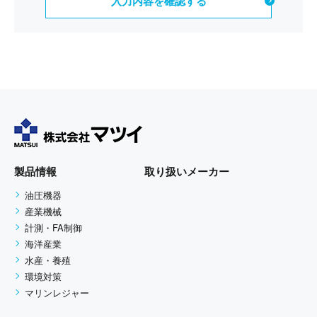
状態に保ち、個人情報への不正アクセス・紛
失・破損・改ざん・漏洩などを防止する為に厳
重な対策、管理を実施いたします。 また、お客
様の個人情報をできる限り、正確で最新の内容
に保つよう努めます。
個人情報の利用目的
お客さまからお預かりした個人情報は、当社か
らのご連絡や業務のご案内やご質問に対する回
製品情報
取り扱いメーカー
答として、電子メールや資料のご送付に利用い
油圧機器
たします。
産業機械
計測・FA制御
個人情報の第三者への開示・提供
海洋産業
当社は、お客さまよりお預かりした個人情報を
水産・養殖
環境対策
適切に管理し、お客さまの同意がある場合、ま
マリンレジャー
たは、お客さまが希望されるサービスを行なう
ために当社が業務を委託する業者に対して開示