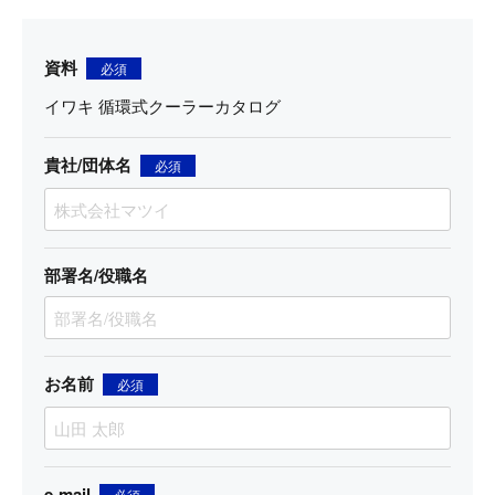
資料
必須
イワキ 循環式クーラーカタログ
貴社/団体名
必須
部署名/役職名
お名前
必須
e-mail
必須