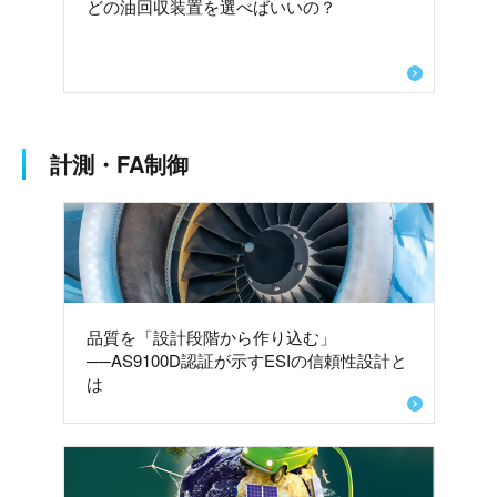
どの油回収装置を選べばいいの？
計測・FA制御
品質を「設計段階から作り込む」
──AS9100D認証が示すESIの信頼性設計と
は