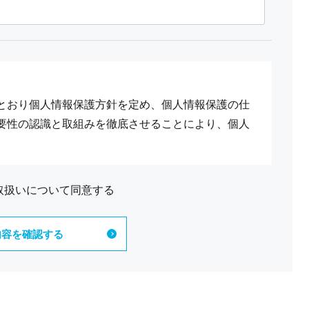
とおり個人情報保護方針を定め、個人情報保護の仕
要性の認識と取組みを徹底させることにより、個人
取扱いについて同意する
の状態に保ち、個人情報への不正アクセス・紛失・
な対策、管理を実施いたします。 また、お客様の個
つよう努めます。
からのご連絡や業務のご案内やご質問に対する回答