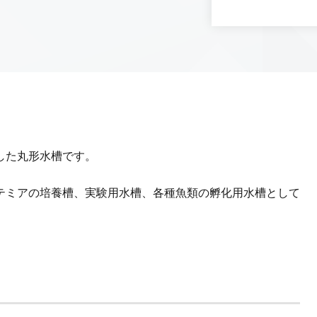
した丸形水槽です。
テミアの培養槽、実験用水槽、各種魚類の孵化用水槽として