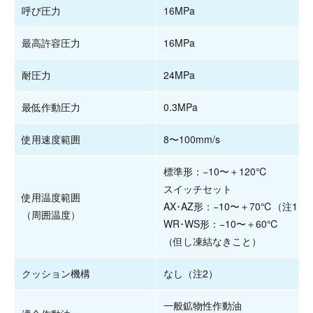
呼び圧力
16MPa
最高許容圧力
16MPa
耐圧力
24MPa
最低作動圧力
0.3MPa
使用速度範囲
8〜100mm/s
標準形：−10〜＋120℃
スイッチセット
使用温度範囲
AX･AZ形：−10〜＋70℃（注1）
（周囲温度）
WR･WS形：−10〜＋60℃
（但し凍結なきこと）
クッション機構
なし（注2）
一般鉱物性作動油