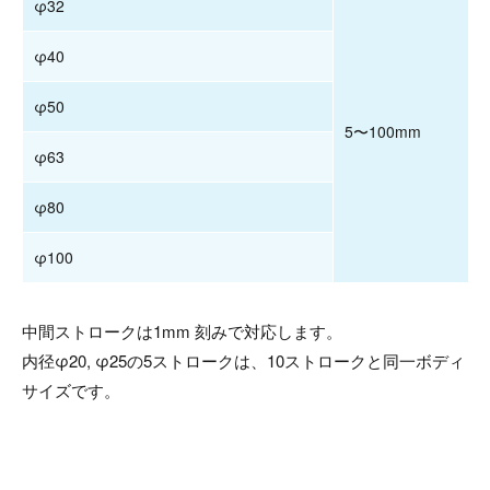
φ32
φ40
φ50
5〜100mm
φ63
φ80
φ100
中間ストロークは1mm 刻みで対応します。
内径φ20, φ25の5ストロークは、10ストロークと同一ボディ
サイズです。