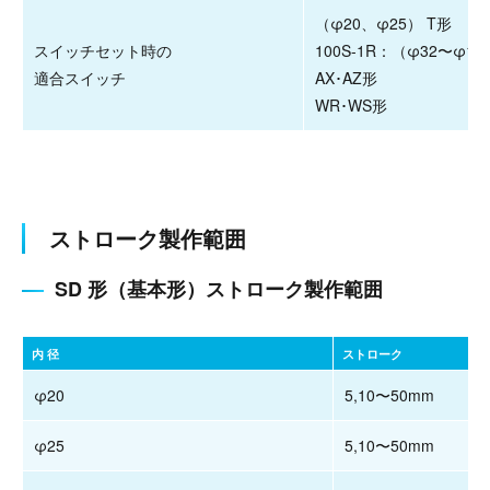
（φ20、φ25） T形
スイッチセット時の
100S-1R：（φ32〜φ10
適合スイッチ
AX･AZ形
WR･WS形
ストローク製作範囲
SD 形（基本形）ストローク製作範囲
内 径
ストローク
φ20
5,10〜50mm
φ25
5,10〜50mm