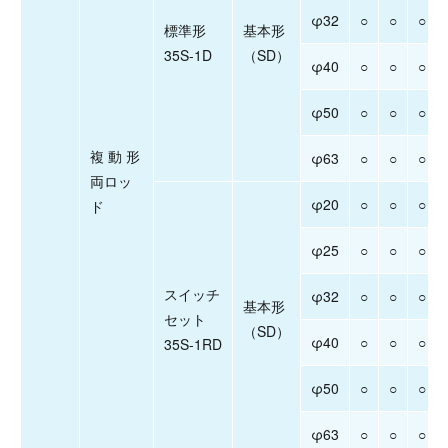
φ32
○
○
○
標準形
基本形
35S-1D
（SD）
φ40
○
○
○
φ50
○
○
○
複 動 形
φ63
○
○
○
両ロッ
φ20
○
○
○
ド
φ25
○
○
○
スイッチ
φ32
○
○
○
基本形
セット
（SD）
φ40
○
○
○
35S-1RD
φ50
○
○
○
φ63
○
○
○