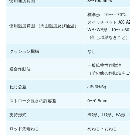
使用速度範囲
8〜100mm/s
標準形 −10〜＋70℃
スイッチセット AX･AZ形･T
使用温度範囲 （周囲温度及び油温）
WR･WS形 −10〜＋60℃
（但し凍結なきこと）
クッション機構
なし
一般鉱物性作動油
適合作動油
（その他の作動油をご使
ねじ公差
JIS 6H/6g
ストローク長さの許容差
0〜0.8mm
支持形式
SD形、LD形、FA形、FB
ロッド先端ねじ
めねじ・おねじ