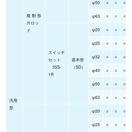
φ50
○
○
○
複 動 形
φ63
○
○
○
片ロッ
φ20
○
○
○
ド
φ25
○
○
○
スイッチ
φ32
○
○
○
セット
基本形
35S-
（SD）
φ40
○
○
○
1R
φ50
○
○
○
φ63
○
○
○
汎用
形
φ20
○
○
○
φ25
○
○
○