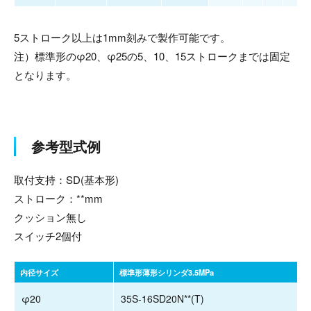
5ストローク以上は1mm刻みで製作可能です。
注）標準形のφ20、φ25の5、10、15ストロークまでは固定
となります。
参考型式例
取付支持：SD(基本形)
ストローク：**mm
クッション無し
スイッチ2個付
内径サイズ
標準形薄形シリンダ3.5MPa
φ20
35S-16SD20N**(T)