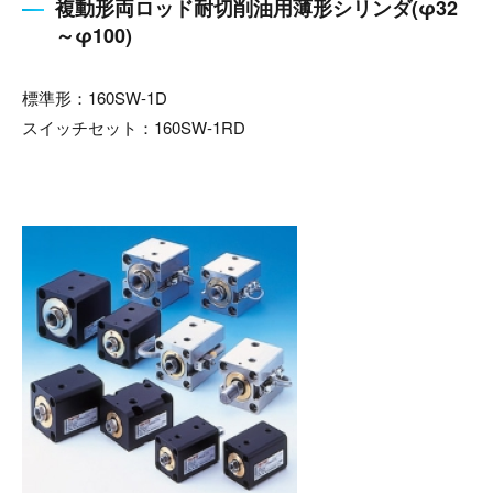
複動形両ロッド耐切削油用薄形シリンダ(φ32
～φ100)
標準形：160SW-1D
スイッチセット：160SW-1RD