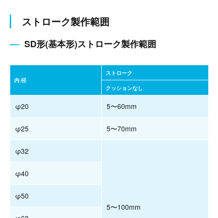
ストローク製作範囲
SD形(基本形)ストローク製作範囲
ストローク
内 径
クッションなし
φ20
5〜60mm
φ25
5〜70mm
φ32
φ40
φ50
5〜100mm