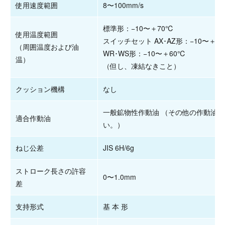
使用速度範囲
8〜100mm/s
標準形：−10〜＋70℃
使用温度範囲
スイッチセット AX･AZ形：−10〜＋7
（周囲温度および油
WR･WS形：−10〜＋60℃
温）
（但し、凍結なきこと）
クッション機構
なし
一般鉱物性作動油 （その他の作動油
適合作動油
い。）
ねじ公差
JIS 6H/6g
ストローク長さの許容
0〜1.0mm
差
支持形式
基 本 形