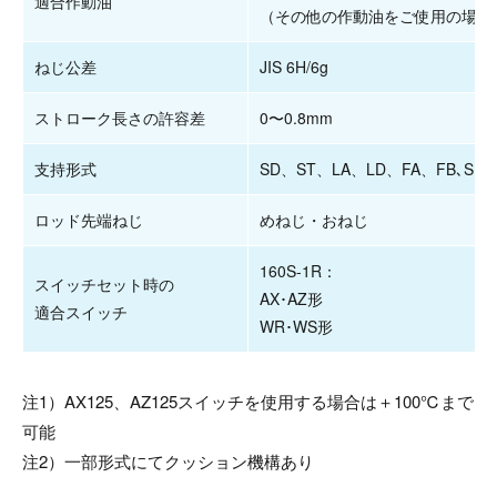
適合作動油
（その他の作動油をご使用の場合
ねじ公差
JIS 6H/6g
ストローク長さの許容差
0〜0.8mm
支持形式
SD、ST、LA、LD、FA、FB､SH､
ロッド先端ねじ
めねじ・おねじ
160S-1R：
スイッチセット時の
AX･AZ形
適合スイッチ
WR･WS形
注1）AX125、AZ125スイッチを使用する場合は＋100℃まで
可能
注2）一部形式にてクッション機構あり