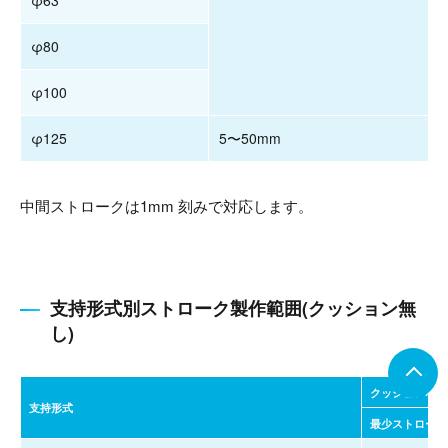
φ63
φ80
φ100
φ125
5〜50mm
中間ストロークは1mm 刻みで対応します。
支持形式別ストローク製作範囲(クッション無
し)
クッションなし
支持形式
最少ストローク