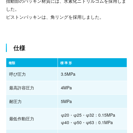
摺動部のパッキン材質には、水素化ニトリルゴムを採用しま
した。
ピストンパッキンは、角リングを採用しました。
仕様
種類
標 準 形
ス
呼び圧力
3.5MPa
最高許容圧力
4MPa
耐圧力
5MPa
φ20・φ25・φ32：0.15MPa
最低作動圧力
φ40・φ50・φ63：0.1MPa