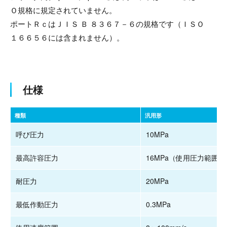
Ｏ規格に規定されていません。
ポートＲｃはＪＩＳ Ｂ ８３６７－６の規格です（ＩＳＯ
１６６５６には含まれません）。
仕様
種類
汎用形
呼び圧力
10MPa
最高許容圧力
16MPa（使用圧力範囲
耐圧力
20MPa
最低作動圧力
0.3MPa