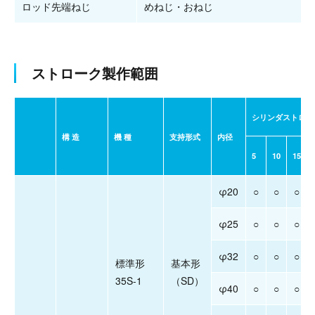
ロッド先端ねじ
めねじ・おねじ
ストローク製作範囲
シリンダストロー
構 造
機 種
支持形式
内径
5
10
15
φ20
○
○
○
φ25
○
○
○
φ32
○
○
○
標準形
基本形
35S-1
（SD）
φ40
○
○
○