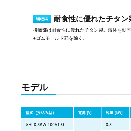
耐食性に優れたチタン
特長4
接液部は耐食性に優れたチタン製。液体を効
●ゴムモールド部を除く。
モデル
型式（投込み型）
電源 [V]
容量 [kW]
SHI-0.3KW-100V1-G
0.3