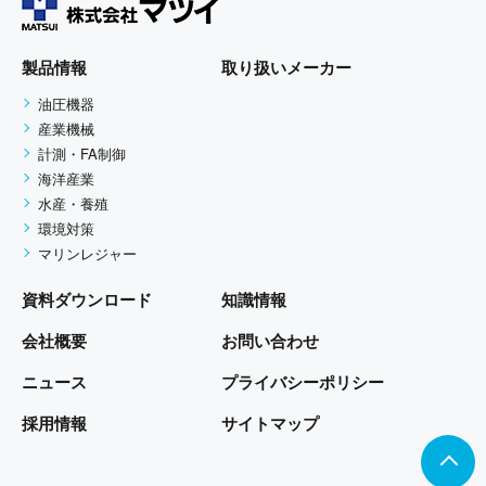
個人情報の利用目的
お客さまからお預かりした個人情報は、当社か
らのご連絡や業務のご案内やご質問に対する回
製品情報
取り扱いメーカー
答として、電子メールや資料のご送付に利用い
油圧機器
たします。
産業機械
計測・FA制御
個人情報の第三者への開示・提供
海洋産業
当社は、お客さまよりお預かりした個人情報を
水産・養殖
環境対策
適切に管理し、お客さまの同意がある場合、ま
マリンレジャー
たは、お客さまが希望されるサービスを行なう
ために当社が業務を委託する業者に対して開示
資料ダウンロード
知識情報
する場合、その他法令に基づき開示することが
会社概要
お問い合わせ
必要である場合を除き、個人情報を第三者に開
示いたしません。
ニュース
プライバシーポリシー
採用情報
サイトマップ
安全管理装置の徹底
当社は、個人情報の紛失、破壊、改ざん及び漏