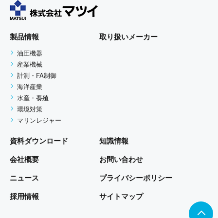
個人情報の利用目的
お客さまからお預かりした個人情報は、当社か
らのご連絡や業務のご案内やご質問に対する回
製品情報
取り扱いメーカー
答として、電子メールや資料のご送付に利用い
油圧機器
たします。
産業機械
計測・FA制御
個人情報の第三者への開示・提供
海洋産業
当社は、お客さまよりお預かりした個人情報を
水産・養殖
環境対策
適切に管理し、お客さまの同意がある場合、ま
マリンレジャー
たは、お客さまが希望されるサービスを行なう
ために当社が業務を委託する業者に対して開示
資料ダウンロード
知識情報
する場合、その他法令に基づき開示することが
会社概要
お問い合わせ
必要である場合を除き、個人情報を第三者に開
示いたしません。
ニュース
プライバシーポリシー
採用情報
サイトマップ
安全管理装置の徹底
当社は、個人情報の紛失、破壊、改ざん及び漏