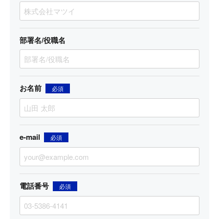
部署名/役職名
お名前
必須
e-mail
必須
電話番号
必須