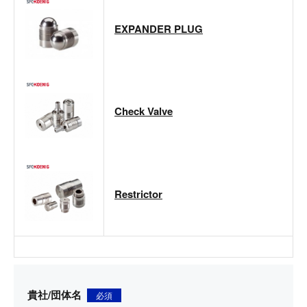
EXPANDER PLUG
Check Valve
Restrictor
貴社/団体名
必須