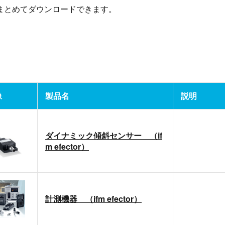
まとめてダウンロードできます。
像
製品名
説明
ダイナミック傾斜センサー （if
m efector）
計測機器 （ifm efector）