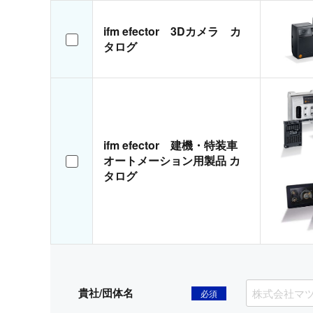
ifm efector 3Dカメラ カ
タログ
ifm efector 建機・特装車
オートメーション用製品 カ
タログ
貴社/団体名
必須