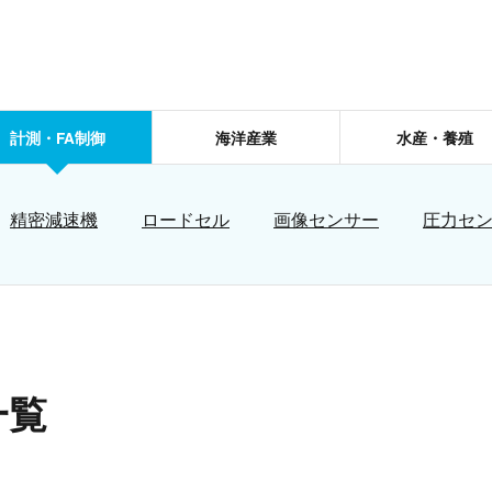
計測・FA制御
海洋産業
水産・養殖
精密減速機
ロードセル
画像センサー
圧力セ
一覧