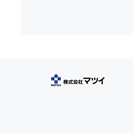
理を実施いたします。 また、お客様の個人
個人情報の利用目的
お客さまからお預かりした個人情報は、当社
個人情報の第三者への開示・提供
当社は、お客さまよりお預かりした個人情報
が業務を委託する業者に対して開示する場合
安全管理装置の徹底
当社は、個人情報の紛失、破壊、改ざん及び
リティ対策を講じます。
個人情報の照会
お客さまがご本人の個人情報の照会・修正・
見直し