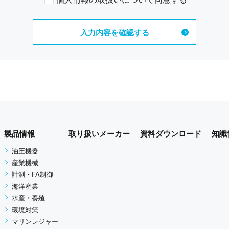
情報をできる限り、正確で最新の内容に保つよう努めます。
からのご連絡や業務のご案内やご質問に対する回答として、電
を適切に管理し、お客さまの同意がある場合、または、お客さ
、その他法令に基づき開示することが必要である場合を除き、
製品情報
取り扱いメーカー
資料ダウンロード
知識
漏えい等を防止するため、不正アクセス対策、コンピュータウ
油圧機器
産業機械
計測・FA制御
海洋産業
削除などをご希望される場合には、ご本人であることを確認の
水産・養殖
環境対策
マリンレジャー