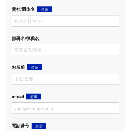
貴社/団体名
必須
部署名/役職名
お名前
必須
e-mail
必須
電話番号
必須