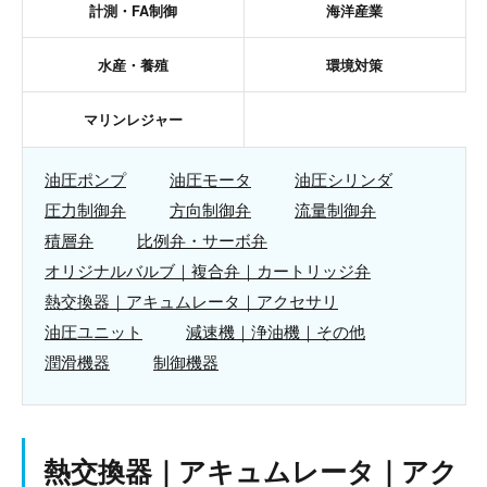
計測・FA制御
海洋産業
水産・養殖
環境対策
マリンレジャー
油圧ポンプ
油圧モータ
油圧シリンダ
圧力制御弁
方向制御弁
流量制御弁
積層弁
比例弁・サーボ弁
オリジナルバルブ｜複合弁｜カートリッジ弁
熱交換器｜アキュムレータ｜アクセサリ
油圧ユニット
減速機｜浄油機｜その他
潤滑機器
制御機器
熱交換器｜アキュムレータ｜アク