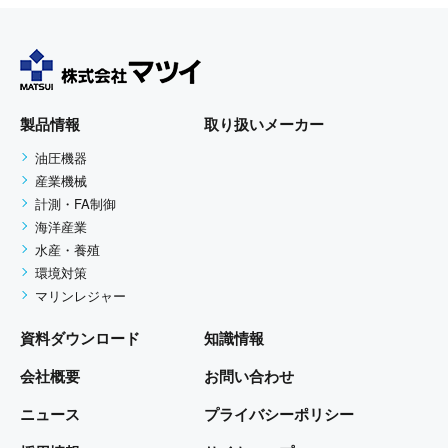
に保つよう努めます。
個人情報の利用目的
お客さまからお預かりした個人情報は、当社か
らのご連絡や業務のご案内やご質問に対する回
製品情報
取り扱いメーカー
答として、電子メールや資料のご送付に利用い
油圧機器
たします。
産業機械
計測・FA制御
個人情報の第三者への開示・提供
海洋産業
当社は、お客さまよりお預かりした個人情報を
水産・養殖
環境対策
適切に管理し、お客さまの同意がある場合、ま
マリンレジャー
たは、お客さまが希望されるサービスを行なう
ために当社が業務を委託する業者に対して開示
資料ダウンロード
知識情報
する場合、その他法令に基づき開示することが
会社概要
お問い合わせ
必要である場合を除き、個人情報を第三者に開
示いたしません。
ニュース
プライバシーポリシー