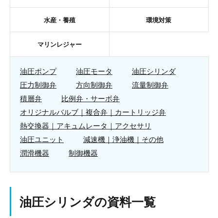
水産・養殖
環境対策
マリンレジャー
油圧ポンプ
油圧モータ
油圧シリンダ
圧力制御弁
方向制御弁
流量制御弁
積層弁
比例弁・サーボ弁
オリジナルバルブ｜複合弁｜カートリッジ弁
熱交換器｜アキュムレータ｜アクセサリ
油圧ユニット
減速機｜浄油機｜その他
潤滑機器
制御機器
油圧シリンダの資料一覧