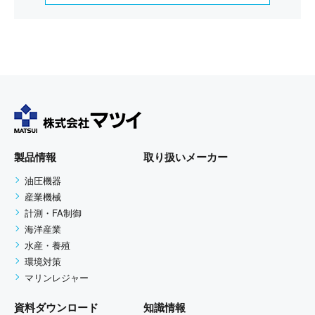
状態に保ち、個人情報への不正アクセス・紛
失・破損・改ざん・漏洩などを防止する為に厳
重な対策、管理を実施いたします。 また、お客
様の個人情報をできる限り、正確で最新の内容
に保つよう努めます。
個人情報の利用目的
お客さまからお預かりした個人情報は、当社か
らのご連絡や業務のご案内やご質問に対する回
製品情報
取り扱いメーカー
答として、電子メールや資料のご送付に利用い
油圧機器
たします。
産業機械
計測・FA制御
個人情報の第三者への開示・提供
海洋産業
当社は、お客さまよりお預かりした個人情報を
水産・養殖
環境対策
適切に管理し、お客さまの同意がある場合、ま
マリンレジャー
たは、お客さまが希望されるサービスを行なう
ために当社が業務を委託する業者に対して開示
資料ダウンロード
知識情報