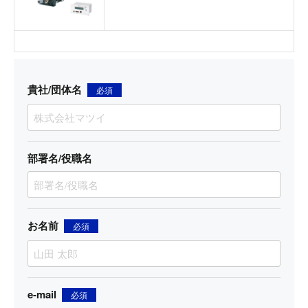
貴社/団体名
必須
部署名/役職名
お名前
必須
e-mail
必須