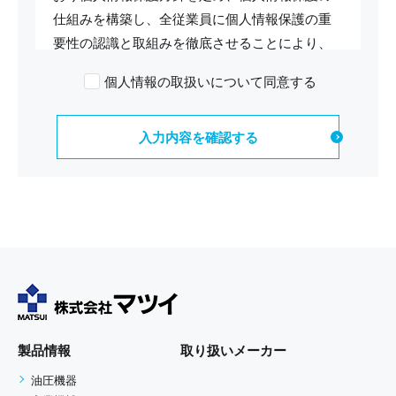
仕組みを構築し、全従業員に個人情報保護の重
要性の認識と取組みを徹底させることにより、
個人情報の保護を推進致します。
個人情報の取扱いについて同意する
個人情報の管理
当社は、お客さまの個人情報を正確かつ最新の
状態に保ち、個人情報への不正アクセス・紛
失・破損・改ざん・漏洩などを防止する為に厳
重な対策、管理を実施いたします。 また、お客
様の個人情報をできる限り、正確で最新の内容
に保つよう努めます。
個人情報の利用目的
お客さまからお預かりした個人情報は、当社か
らのご連絡や業務のご案内やご質問に対する回
製品情報
取り扱いメーカー
答として、電子メールや資料のご送付に利用い
油圧機器
たします。