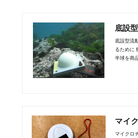
底設型
底設型流
るために 
半球を商
マイ
マイクロ