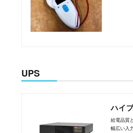
UPS
ハイブ
給電品質
幅広い入