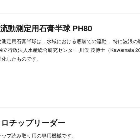
流動測定用石膏半球 PH80
動測定⽤⽯膏半球は，⽔域における底層での流動， 特に波浪の
独⽴⾏政法⼈⽔産総合研究センター 川俣 茂博⼠（Kawamata 2
品化したものです。
クロチップリーダー
チップ読み取り用の専用機械です。