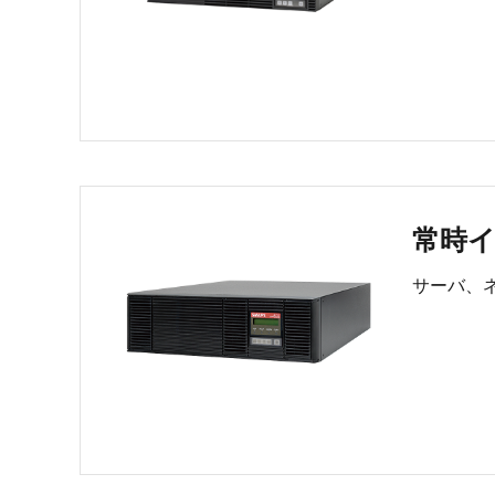
常時イ
サーバ、