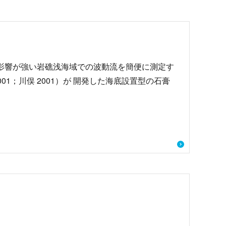
影響が強い岩礁浅海域での波動流を簡便に測定す
001；川俣 2001）が 開発した海底設置型の⽯膏