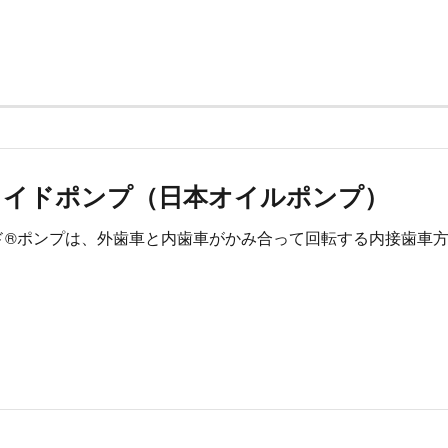
コイドポンプ（日本オイルポンプ）
ド®ポンプは、外歯車と内歯車がかみ合って回転する内接歯車