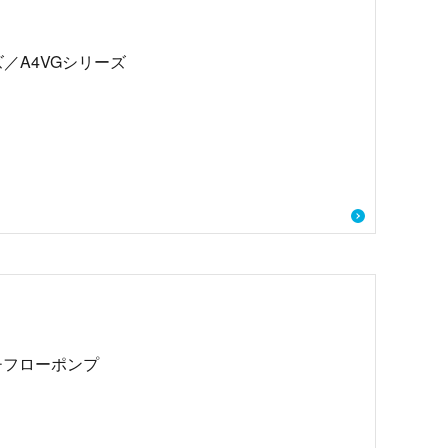
ズ／A4VGシリーズ
チフローポンプ