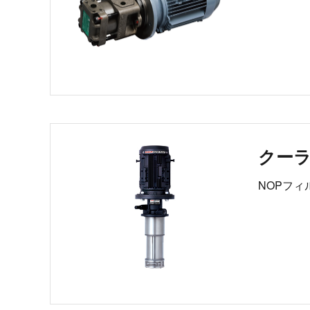
クー
NOPフ