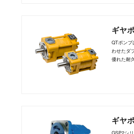
ギヤ
QTポンプ
わせたダ
優れた耐
ギヤ
GSP2シ